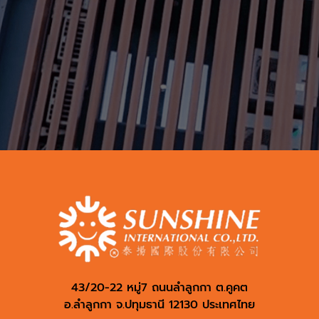
43/20-22 หมู่7 ถนนลำลูกกา ต.คูคต
อ.ลำลูกกา จ.ปทุมธานี 12130 ประเทศไทย