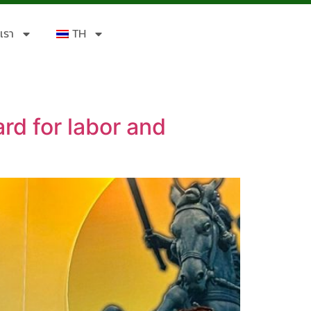
เรา
TH
rd for labor and