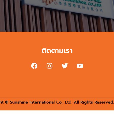
ติดตามเรา
t © Sunshine International Co., Ltd. All Rights Reserved.