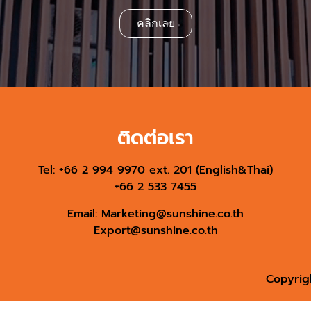
คลิกเลย
ติดต่อเรา
Tel: +66 2 994 9970 ext. 201 (English&Thai)
+66 2 533 7455
Email:
Marketing@sunshine.co.th
Export@sunshine.co.th
Copyrigh