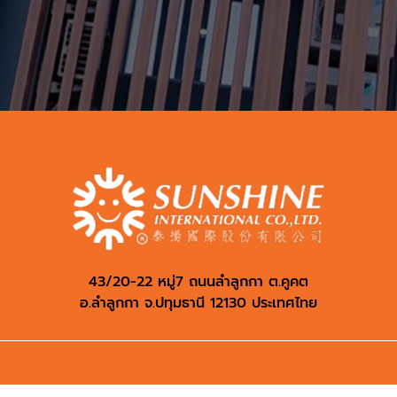
43/20-22 หมู่7 ถนนลำลูกกา ต.คูคต
อ.ลำลูกกา จ.ปทุมธานี 12130 ประเทศไทย